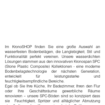
Im
KronoSHOP
finden Sie eine große Auswahl an
wasser
festen
Bodenbelägen
, die Langlebigkeit, Stil und
Funktionalität perfekt vereinen. Unsere wasserdichten
Lösungen stammen aus den innovativen
Kronospan
SPC
(Stone Plastic Composite)
Kollektionen - eine moderne
Boden
belags
technologie
der nächsten Generation,
entwickelt für leistungsstarke und
feuchtigkeitsempfindliche Bereiche.
Egal ob Sie Ihre Küche, Ihr Badezimmer,
Ihren
den Flur
oder Ihre Geschäftsräume
gewerbliche Räume
renovieren – unsere
SPC-Böden
sind
so konzipiert
dass
sie
Feuchtigkeit, Spritzer und alltägliche
r
Abnutzung