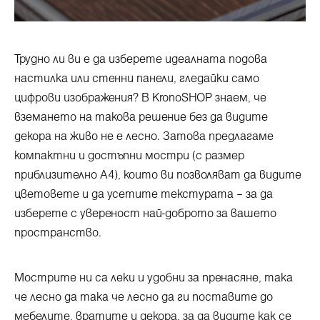
Трудно ли ви е да изберете идеалната подова
настилка или стенни панели, гледайки само
цифрови изображения? В KronoSHOP знаем, че
вземането на такова решение без да видите
декора на живо не е лесно. Затова предлагаме
компактни и достъпни мостри (с размер
приблизително A4), които ви позволяват да видите
цветовете и да усетите текстурата – за да
изберете с увереност най-доброто за вашето
пространство.
Мострите ни са леки и удобни за пренасяне, така
че лесно да така че лесно да ги поставите до
мебелите, вратите и декора, за да видите как се