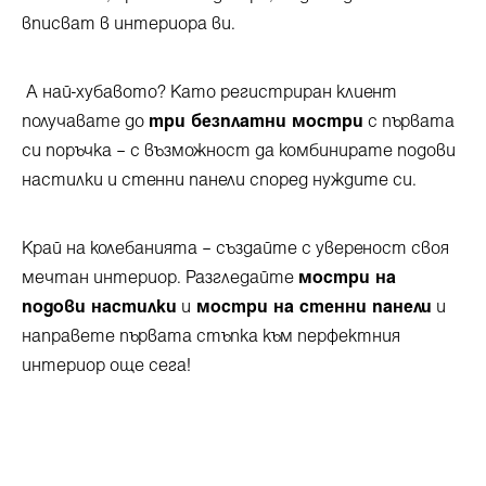
вписват в интериора ви.
А най-хубавото? Като регистриран клиент
получавате до
три безплатни мостри
с първата
си поръчка – с възможност да комбинирате подови
настилки и стенни панели според нуждите си.
Край на колебанията – създайте с увереност своя
мечтан интериор. Разгледайте
мостри на
подови настилки
и
мостри на стенни панели
и
направете първата стъпка към перфектния
интериор още сега!