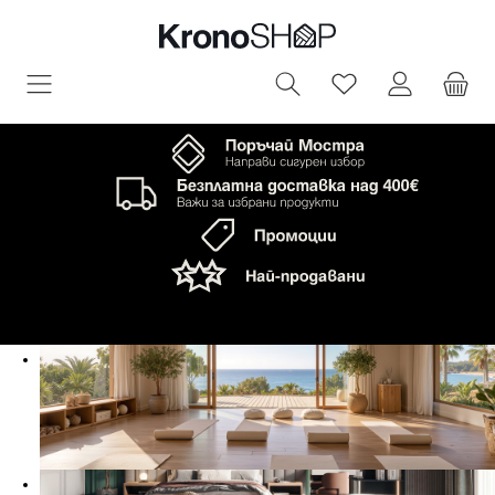
овното съдържание
Имате 0 артик