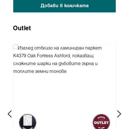
Добави в количката
Пропуснете продуктовата галерия
Outlet