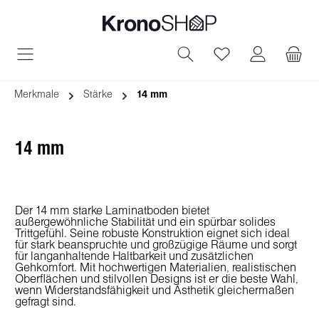
alt springen
Du hast 0 Produ
Merkmale
Stärke
14 mm
14 mm
Der 14 mm starke Laminatboden bietet
außergewöhnliche Stabilität und ein spürbar solides
Trittgefühl. Seine robuste Konstruktion eignet sich ideal
für stark beanspruchte und großzügige Räume und sorgt
für langanhaltende Haltbarkeit und zusätzlichen
Gehkomfort. Mit hochwertigen Materialien, realistischen
Oberflächen und stilvollen Designs ist er die beste Wahl,
wenn Widerstandsfähigkeit und Ästhetik gleichermaßen
gefragt sind.