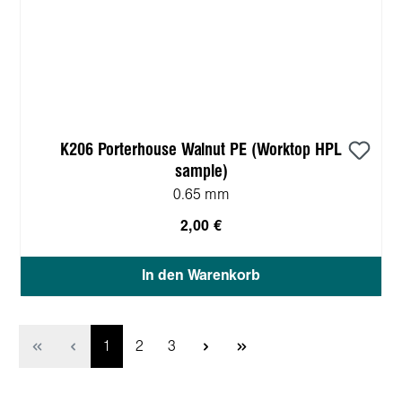
K206 Porterhouse Walnut PE (Worktop HPL
sample)
0.65 mm
2,00 €
In den Warenkorb
Seite
Seite
Seite
1
2
3