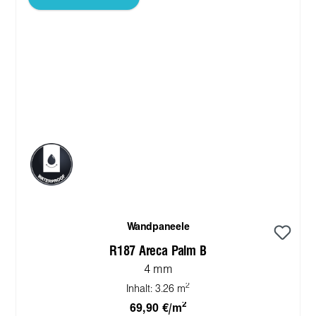
Wandpaneele
R187 Areca Palm B
4 mm
2
Inhalt:
3.26 m
2
69,90 €/m