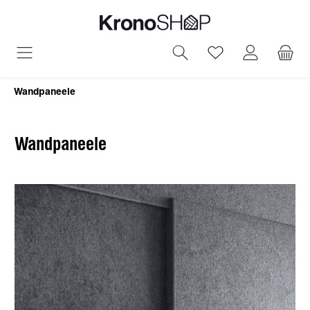
alt springen
Du hast 0 Produ
Wandpaneele
Wandpaneele