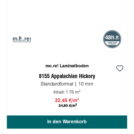
mo.re! Laminatboden
8155 Appalachian Hickory
Standardformat | 10 mm
2
Inhalt:
1.76 m
2
22,45 €/m
2
24,95 €/m
In den Warenkorb