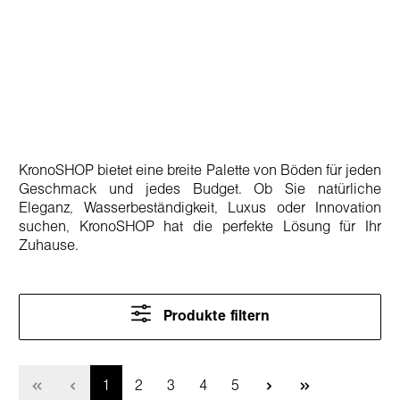
KronoSHOP bietet eine breite Palette von Böden für jeden
Geschmack und jedes Budget. Ob Sie natürliche
Eleganz, Wasserbeständigkeit, Luxus oder Innovation
suchen, KronoSHOP hat die perfekte Lösung für Ihr
Zuhause.
Produkte filtern
Seite
Seite
Seite
Seite
Seite
1
2
3
4
5