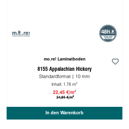
mo.re! Laminatboden
8155 Appalachian Hickory
Standardformat | 10 mm
2
Inhalt:
1.76 m
2
22,45 €/m
2
24,95 €/m
In den Warenkorb