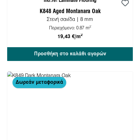
mo.re! Laminate Flooring
K848 Aged Montanara Oak
Στενή σανίδα | 8 mm
2
Περιεχόμενο:
0.87 m
2
19,43 €/m
Προσθήκη στο καλάθι αγορών
Δωρεάν μεταφορικά