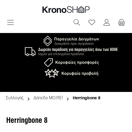
ριο περιεχόμενο
Έχετε 0 αντικεί
Συλλογές
Δάπεδα MO.RE!
Herringbone 8
Herringbone 8