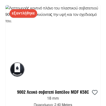
εξαντλήθηκε
9002 Λευκό σοβατεπί δαπέδου MDF К58С
18 mm
Περιεχόμενο:
2.40 Meters