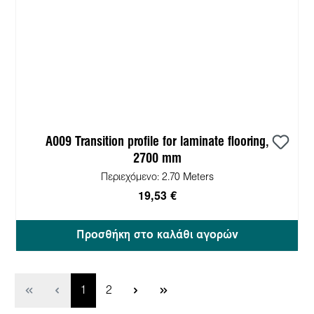
A009 Transition profile for laminate flooring,
2700 mm
Περιεχόμενο:
2.70 Meters
19,53 €
Προσθήκη στο καλάθι αγορών
Σελίδα
Σελίδα
1
2