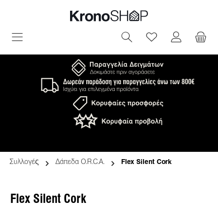
ριο περιεχόμενο
Έχετε 0 αντικεί
Συλλογές
Δάπεδα O.R.C.A.
Flex Silent Cork
Flex Silent Cork