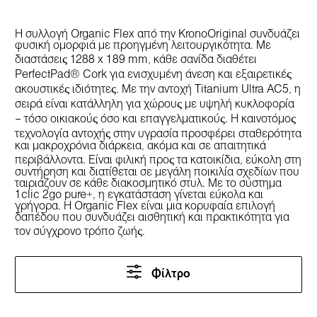
Η συλλογή Organic Flex από την KronoOriginal συνδυάζει
φυσική ομορφιά με προηγμένη λειτουργικότητα. Με
διαστάσεις 1288 x 189 mm, κάθε σανίδα διαθέτει
PerfectPad® Cork για ενισχυμένη άνεση και εξαιρετικές
ακουστικές ιδιότητες. Με την αντοχή Titanium Ultra AC5, η
σειρά είναι κατάλληλη για χώρους με υψηλή κυκλοφορία
– τόσο οικιακούς όσο και επαγγελματικούς. Η καινοτόμος
τεχνολογία αντοχής στην υγρασία προσφέρει σταθερότητα
και μακροχρόνια διάρκεια, ακόμα και σε απαιτητικά
περιβάλλοντα. Είναι φιλική προς τα κατοικίδια, εύκολη στη
συντήρηση και διατίθεται σε μεγάλη ποικιλία σχεδίων που
ταιριάζουν σε κάθε διακοσμητικό στυλ. Με το σύστημα
1clic 2go pure+, η εγκατάσταση γίνεται εύκολα και
γρήγορα. Η Organic Flex είναι μια κορυφαία επιλογή
δαπέδου που συνδυάζει αισθητική και πρακτικότητα για
τον σύγχρονο τρόπο ζωής.
Φίλτρο