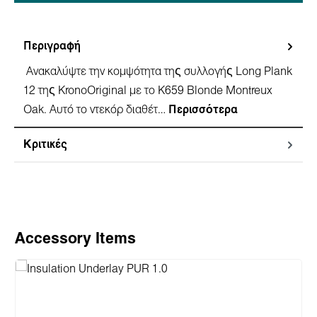
Περιγραφή
Ανακαλύψτε την κομψότητα της συλλογής Long Plank
12 της KronoOriginal με το K659 Blonde Montreux
Oak. Αυτό το ντεκόρ διαθέτ…
Περισσότερα
Κριτικές
Παράλειψη γκαλερί προϊόντων
Accessory Items