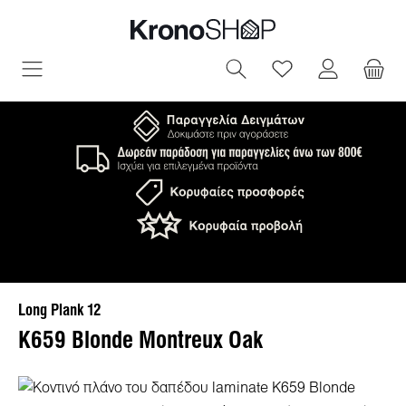
ριο περιεχόμενο
Έχετε 0 αντικεί
Long Plank 12
K659 Blonde Montreux Oak
Παράλειψη συλλογής εικόνων