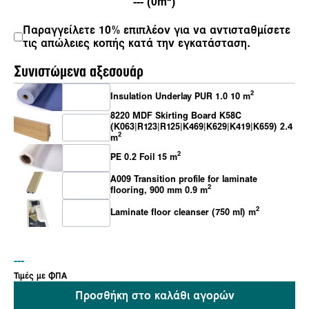
--- (0m
)
Παραγγείλετε 10% επιπλέον για να αντισταθμίσετε
τις απώλειες κοπής κατά την εγκατάσταση.
Συνιστώμενα αξεσουάρ
2
Insulation Underlay PUR 1.0 10 m
8220 MDF Skirting Board K58C
(K063|R123|R125|K469|K629|K419|K659) 2.4
2
m
2
PE 0.2 Foil 15 m
A009 Transition profile for laminate
2
flooring, 900 mm 0.9 m
2
Laminate floor cleanser (750 ml) m
---
Τιμές με ΦΠΑ
Προσθήκη στο καλάθι αγορών