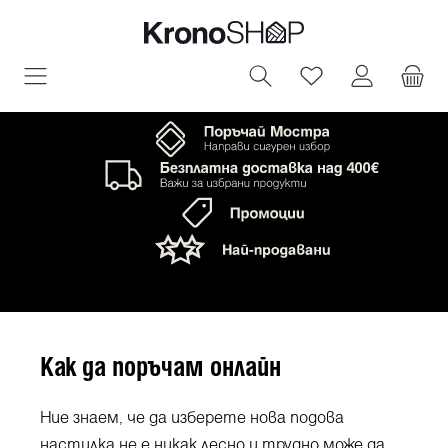
овното съдържание
Имате 0 артик
Как да поръчам онлайн
Ние знаем, че да изберете нова подова
настилка не е никак лесно и трудно може да