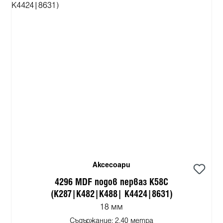
Аксесоари
4296 MDF подов перваз K58C
(K287|K482|K488| K4424|8631)
18 мм
Съдържание:
2.40 метра