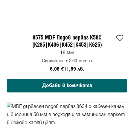
8575 MDF Подов перваз K58C
(K285|K406|K452|K453|K625)
18 мм
Съдържание:
2.60 метра
6,08 €
11,89 лв.
Добави в количката