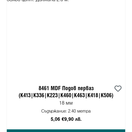
8461 MDF Подов перваз
(K413|K336|K223|K460|K463|K418|K506)
18 мм
Съдържание:
2.40 метра
5,06 €
9,90 лв.