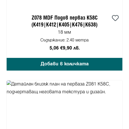
Z078 MDF Подов перваз K58C
(K419|K412|K405|K476|K638)
18 мм
Съдържание:
2.40 метра
5,06 €
9,90 лв.
Добави в количката