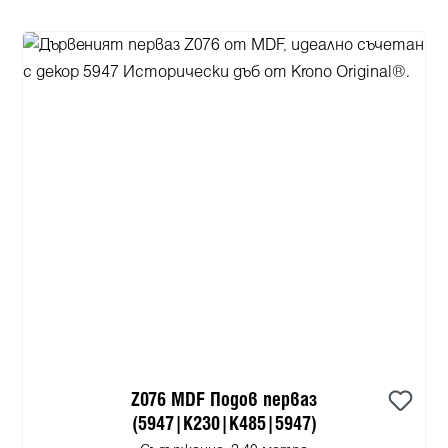
Z076 MDF Подов перваз
(5947|K230|K485|5947)