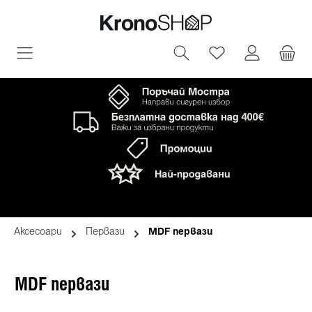
овното съдържание
Имате 0 артик
Аксесоари
Первази
MDF первази
MDF первази