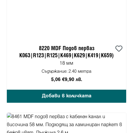
8220 MDF Подов перваз
K063|R123|R125|K469|K629|K419|K659)
18 мм
Съдържание:
2.40 метра
5,06 €
9,90 лв.
Добави в количката