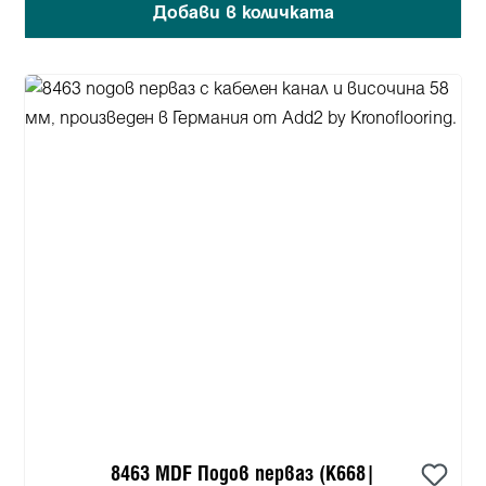
Добави в количката
8463 MDF Подов перваз (K668|