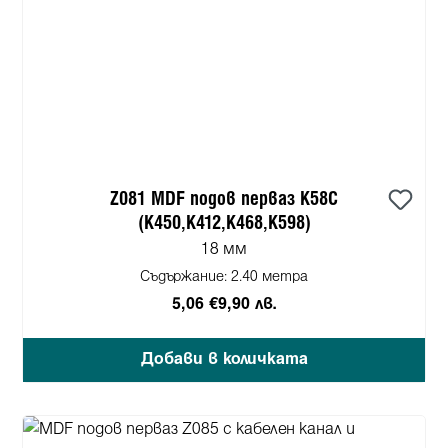
Z081 MDF подов перваз K58C
(K450,K412,K468,K598)
18 мм
Съдържание:
2.40 метра
5,06 €
9,90 лв.
Добави в количката