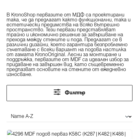
В KronoShop первазите от МДФ са проектирани
така, че да предлагат както функционални, така и
естетически предимства на всяко вътрешно
пространство. Тези первази представляват
трайно и икономично решение за завършване на
прехода между стените и пода. Предлагат се в
различни дизайни, което гарантира безпроблемно
съчетаване с всеки вариант на подова настилка
от гамата KronoOriginal. Лесни за монтиране и
поддръжка, первазите от MDF са идеален избор за
придаване на завършен вид, като същевременно
предпазват основите на стените от ежедневно
износване.
Филтър