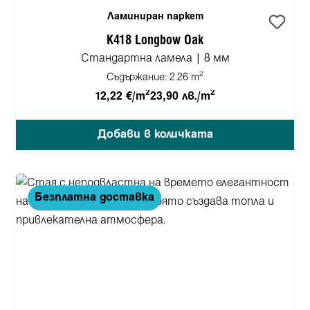
Ламиниран паркет
K418 Longbow Oak
Стандартна ламела | 8 мм
2
Съдържание:
2.26 m
2
2
12,22 €/m
23,90 лв./m
Добави в количката
Безплатна доставка