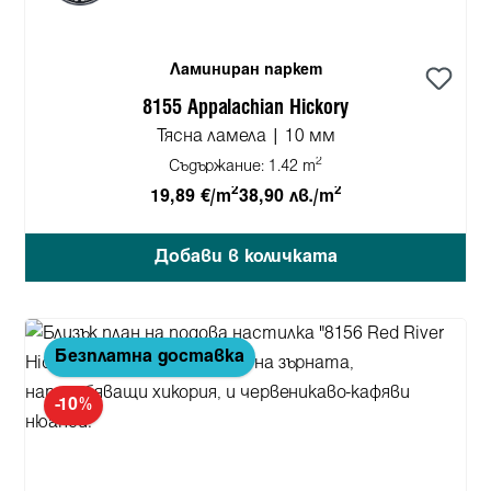
Ламиниран паркет
8155 Appalachian Hickory
Тясна ламела | 10 мм
2
Съдържание:
1.42 m
2
2
19,89 €/m
38,90 лв./m
Добави в количката
Безплатна доставка
-10%