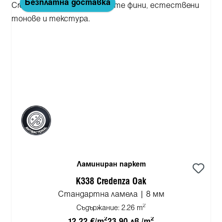
Безплатна доставка
Ламиниран паркет
K338 Credenza Oak
Стандартна ламела | 8 мм
2
Съдържание:
2.26 m
2
2
12,22 €/m
23,90 лв./m