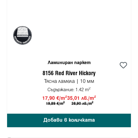
Ламиниран паркет
8156 Red River Hickory
Тясна ламела | 10 мм
2
Съдържание:
1.42 m
2
2
17,90 €/m
35,01 лв./m
2
2
19,89 €/m
38,90 лв./m
Добави в количката