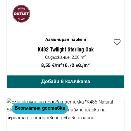
Ламиниран паркет
K482 Twilight Sterling Oak
2
Съдържание:
2.26 m
2
2
8,55 €/m
16,72 лв./m
Добави в количката
Безплатна доставка