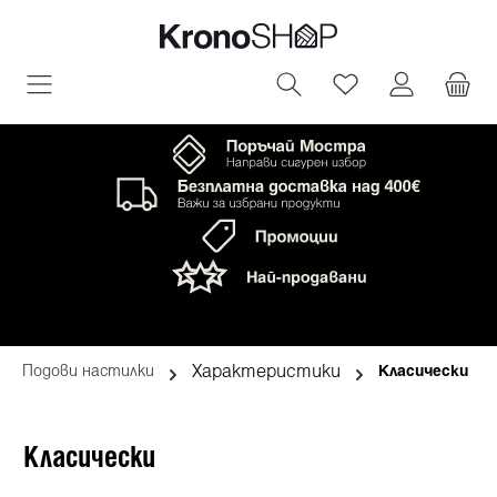
овното съдържание
Имате 0 артик
Характеристики
Подови настилки
Класически
Класически