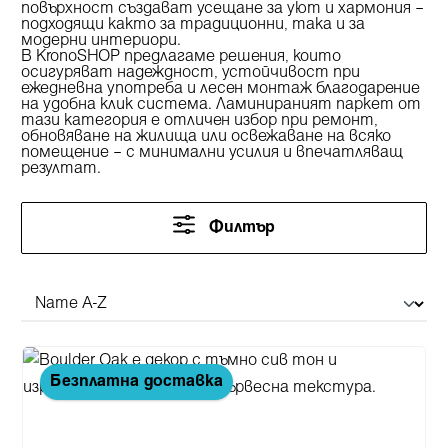
повърхност създават усещане за уют и хармония –
подходящи както за традиционни, така и за
модерни интериори.
В
KronoSHOP
предлагаме решения, които
осигуряват надеждност, устойчивост при
ежедневна употреба и лесен монтаж благодарение
на удобна клик система.
Ламинираният паркет
от
тази категория е отличен избор при ремонт,
обновяване на жилища или освежаване на всяко
помещение – с минимални усилия и впечатляващ
резултат.
Филтър
Безплатна доставка