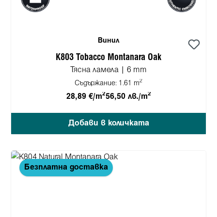
Винил
K803 Tobacco Montanara Oak
Тясна ламела | 6 mm
2
Съдържание:
1.61 m
2
2
28,89 €/m
56,50 лв./m
Добави в количката
Безплатна доставка