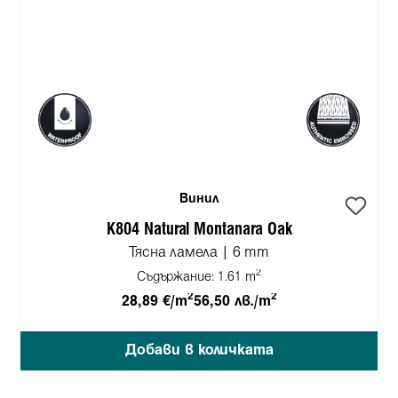
Винил
K804 Natural Montanara Oak
Тясна ламела | 6 mm
2
Съдържание:
1.61 m
2
2
28,89 €/m
56,50 лв./m
Добави в количката