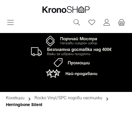
овното съдържание
Имате 0 артик
Колекции
Rocko Vinyl/SPC подови настилки
Herringbone Silent