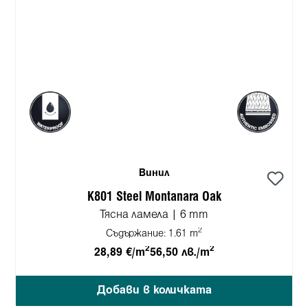
Винил
K801 Steel Montanara Oak
Тясна ламела | 6 mm
2
Съдържание:
1.61 m
2
2
28,89 €/m
56,50 лв./m
Добави в количката