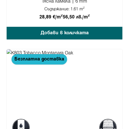
Тясна ламела | 6 mm
2
Съдържание:
1.61 m
2
2
28,89 €/m
56,50 лв./m
Добави в количката
Безплатна доставка