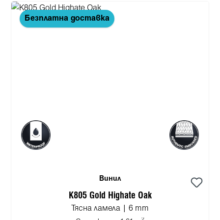
Безплатна доставка
Винил
K805 Gold Highate Oak
Тясна ламела | 6 mm
2