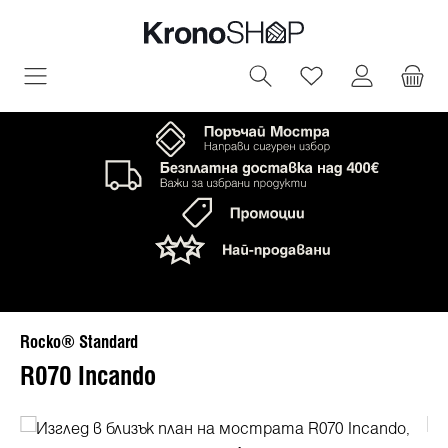
овното съдържание
Имате 0 артик
Rocko® Standard
R070 Incando
Пропуснете галерия с изображения