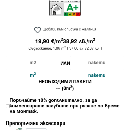
Добави към списъка с желания
2
2
19,90 €/
m
38,92 лв./
m
2
Съдържание:
1.86
m
( 37,00 €/ 72,37 лв. )
ИЛИ
2
m
пакети
НЕОБХОДИМИ ПАКЕТИ
2
--- (0m
)
Поръчайте 10% допълнително, за да
компенсирате загубите при рязане по време
на монтаж.
Препоръчани аксесоари