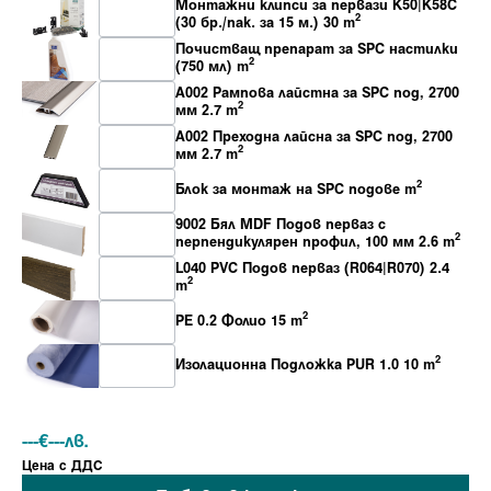
Монтажни клипси за первази K50|K58C
2
(30 бр./пак. за 15 м.) 30 m
Почистващ препарат за SPC настилки
2
(750 мл) m
A002 Рампова лайстна за SPC под, 2700
2
мм 2.7 m
A002 Преходна лайсна за SPC под, 2700
2
мм 2.7 m
2
Блок за монтаж на SPC подове m
9002 Бял MDF Пoдов перваз с
2
перпендикулярен профил, 100 мм 2.6 m
L040 PVC Подов перваз (R064|R070) 2.4
2
m
2
PE 0.2 Фолио 15 m
2
Изолационна Подложка PUR 1.0 10 m
---
€
---
лв.
Ценa с ДДС