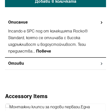
Добави в количката
Описание
Incando е SPC под от колекцията Rocko®
Standard, която се отличава с висока
издръжливост и водоустойчивост. Тези
предимства…
Повече
Отзиви
Пропуснете продуктовата галерия
Accessory Items