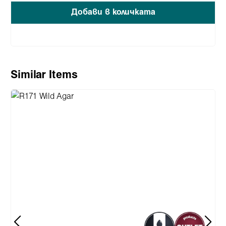
Добави в количката
Пропуснете продуктовата галерия
Similar Items