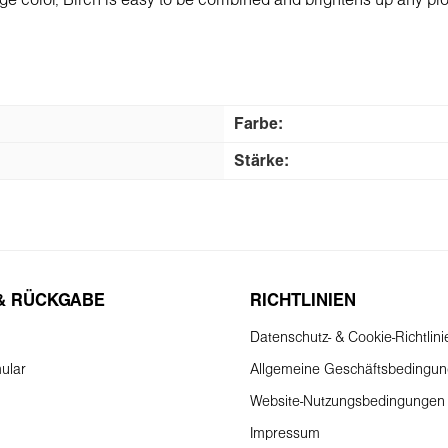
ige color, Birch is easy to be combined and brightens up any pro
Fаrbe:
Stärke:
& RÜCKGABE
RICHTLINIEN
Datenschutz- & Cookie-Richtlini
ular
Allgemeine Geschäftsbedingu
Website-Nutzungsbedingungen
Impressum