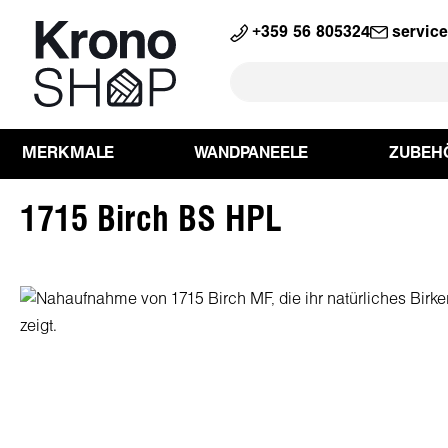
springen
Zur Hauptnavigation springen
+359 56 805324
servic
MERKMALE
WANDPANEELE
ZUBEH
1715 Birch BS HPL
Bildergalerie überspringen