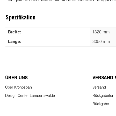
Fine-grained decor with subtle wood silhouettes and light be
Spezifikation
Breite:
1320 mm
Länge:
3050 mm
ÜBER UNS
VERSAND 
Über Kronospan
Versand
Design Center Lampertswalde
Rückgabeform
Rückgabe