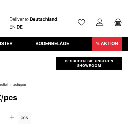
Deliver to
Deutschland
Du hast 0 Produkte auf
EN
DE
STER
BODENBELÄGE
% AKTION
BESUCHEN SIE UNSEREN
SHOWROOM
ettel hinzufügen
€/pcs
pcs