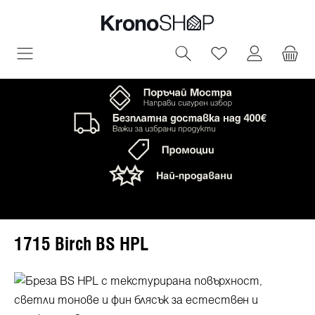
овното съдържание
Имате 0 артик
1715 Birch BS HPL
Пропуснете галерия с изображения