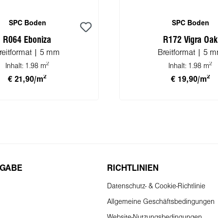
SPC Boden
SPC Boden
R064 Eboniza
R172 Vigra Oak
reitformat | 5 mm
Breitformat | 5 
2
2
Inhalt:
1.98 m
Inhalt:
1.98 m
2
2
€ 21,90/m
€ 19,90/m
n den Warenkorb
In den Warenko
KGABE
RICHTLINIEN
Datenschutz- & Cookie-Richtlinie
Allgemeine Geschäftsbedingungen
Website-Nutzungsbedingungen