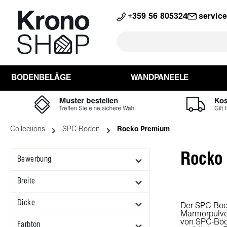
search
Skip to main navigation
+359 56 805324
servic
BODENBELÄGE
WANDPANEELE
Collections
SPC Boden
Rocko Premium
Rocko
Bewerbung
Breite
Dicke
Der SPC-Bode
Marmorpulver
von SPC-Böde
Farbton