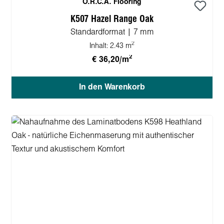
O.R.C.A. Flooring
K507 Hazel Range Oak
Standardformat | 7 mm
2
Inhalt:
2.43 m
2
€ 36,20/m
In den Warenkorb