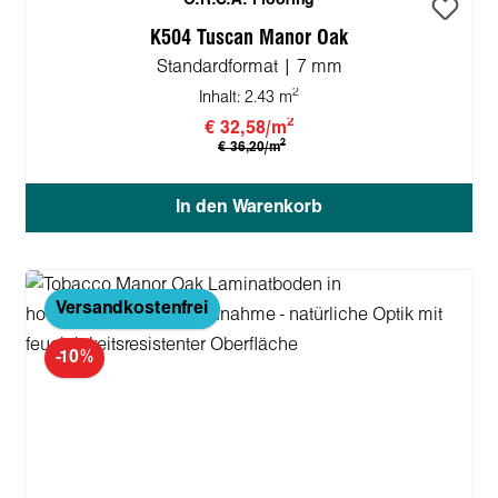
O.R.C.A. Flooring
K504 Tuscan Manor Oak
Standardformat | 7 mm
2
Inhalt:
2.43 m
2
€ 32,58/m
2
€ 36,20/m
In den Warenkorb
Versandkostenfrei
-10%