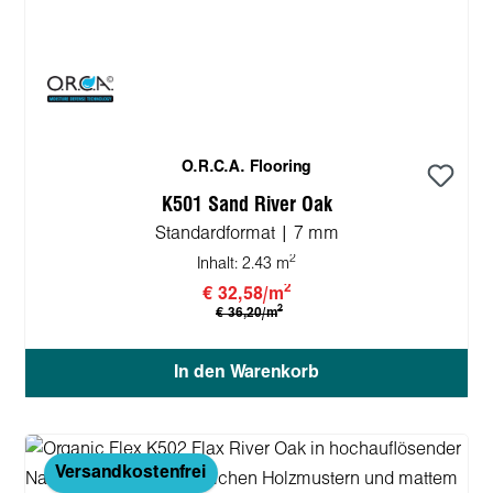
O.R.C.A. Flooring
K501 Sand River Oak
Standardformat | 7 mm
2
Inhalt:
2.43 m
2
€ 32,58/m
2
€ 36,20/m
In den Warenkorb
Versandkostenfrei