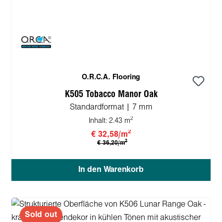
O.R.C.A. Flooring
K505 Tobacco Manor Oak
Standardformat | 7 mm
2
Inhalt:
2.43 m
2
€ 32,58/m
2
€ 36,20/m
In den Warenkorb
Sold out