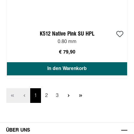
K512 Native Pink SU HPL
0.80 mm
€ 79,90
In den Warenkorb
Page
Page
Page
1
2
3
ÜBER UNS