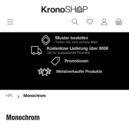
in content
You have 0 wish
HPL
Monochrom
Monochrom