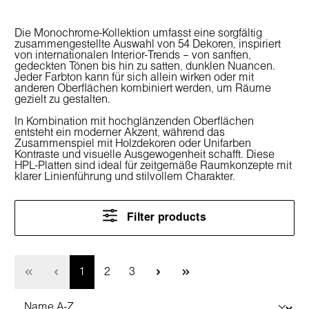
Die Monochrome-Kollektion umfasst eine sorgfältig
zusammengestellte Auswahl von 54 Dekoren, inspiriert
von internationalen Interior-Trends – von sanften,
gedeckten Tönen bis hin zu satten, dunklen Nuancen.
Jeder Farbton kann für sich allein wirken oder mit
anderen Oberflächen kombiniert werden, um Räume
gezielt zu gestalten.
In Kombination mit hochglänzenden Oberflächen
entsteht ein moderner Akzent, während das
Zusammenspiel mit Holzdekoren oder Unifarben
Kontraste und visuelle Ausgewogenheit schafft. Diese
HPL-Platten sind ideal für zeitgemäße Raumkonzepte mit
klarer Linienführung und stilvollem Charakter.
Filter products
Page
Page
Page
1
2
3