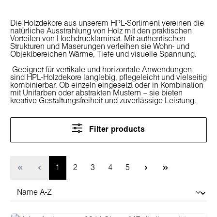
Die Holzdekore aus unserem HPL-Sortiment vereinen die
natürliche Ausstrahlung von Holz mit den praktischen
Vorteilen von Hochdrucklaminat. Mit authentischen
Strukturen und Maserungen verleihen sie Wohn- und
Objektbereichen Wärme, Tiefe und visuelle Spannung.
Geeignet für vertikale und horizontale Anwendungen
sind HPL-Holzdekore langlebig, pflegeleicht und vielseitig
kombinierbar. Ob einzeln eingesetzt oder in Kombination
mit Unifarben oder abstrakten Mustern – sie bieten
kreative Gestaltungsfreiheit und zuverlässige Leistung.
Filter products
Page
Page
Page
Page
Page
1
2
3
4
5