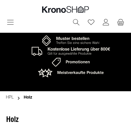
in content
You have 0 wish
HPL
Holz
Holz