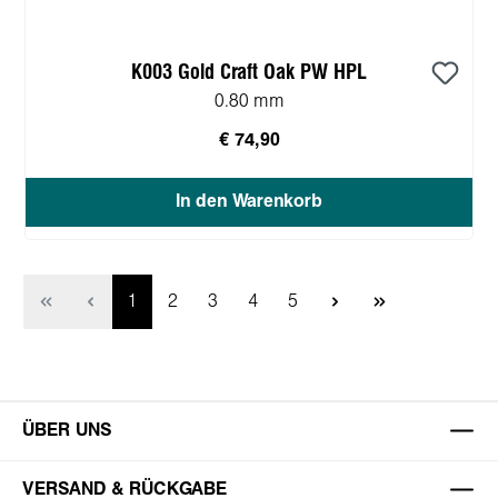
K003 Gold Craft Oak PW HPL
0.80 mm
€ 74,90
In den Warenkorb
Page
Page
Page
Page
Page
1
2
3
4
5
ÜBER UNS
VERSAND & RÜCKGABE