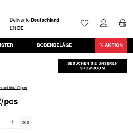
Deliver to
Deutschland
Du hast 0 Produkte auf
EN
DE
STER
BODENBELÄGE
% AKTION
BESUCHEN SIE UNSEREN
SHOWROOM
ettel hinzufügen
€/pcs
pcs