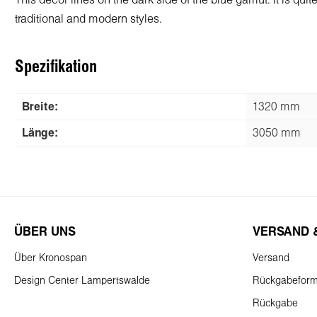
This decor lines on the dark side of the blue gamut. It is qui
traditional and modern styles.
Spezifikation
Breite:
1320 mm
Länge:
3050 mm
ÜBER UNS
VERSAND 
Über Kronospan
Versand
Design Center Lampertswalde
Rückgabeform
Rückgabe