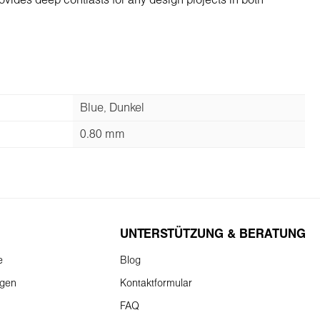
rovides deep contrasts for any design projects in both
Blue, Dunkel
0.80 mm
UNTERSTÜTZUNG & BERATUNG
e
Blog
ngen
Kontaktformular
FAQ