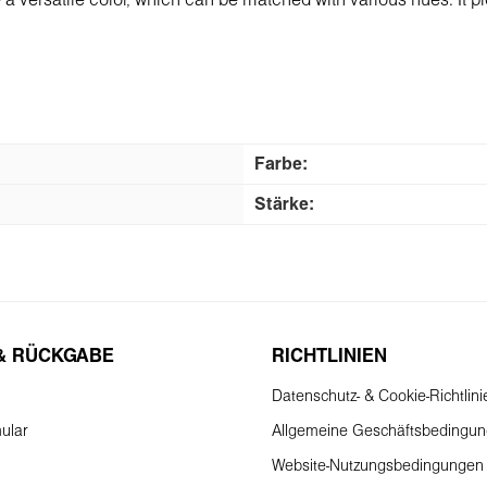
te a versatile color, which can be matched with various hues. It p
Fаrbe:
Stärke:
& RÜCKGABE
RICHTLINIEN
Datenschutz- & Cookie-Richtlini
ular
Allgemeine Geschäftsbedingu
Website-Nutzungsbedingungen