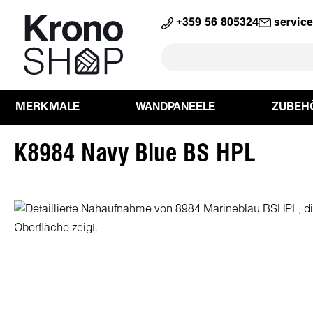
springen
Zur Hauptnavigation springen
+359 56 805324
servic
MERKMALE
WANDPANEELE
ZUBEH
K8984 Navy Blue BS HPL
Bildergalerie überspringen