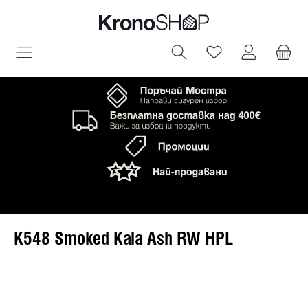
овното съдържание
Имате 0 артик
K548 Smoked Kala Ash RW HPL
Пропуснете галерия с изображения