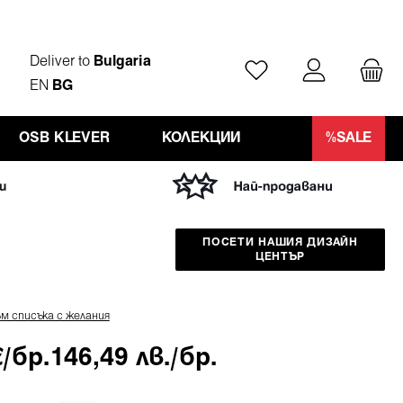
Deliver to
Bulgaria
Имате 0 артикули от
EN
BG
OSB KLEVER
КОЛЕКЦИИ
%SALE
ПОСЕТИ НАШИЯ ДИЗАЙН
ЦЕНТЪР
м списъка с желания
€/бр.
146,49 лв./бр.