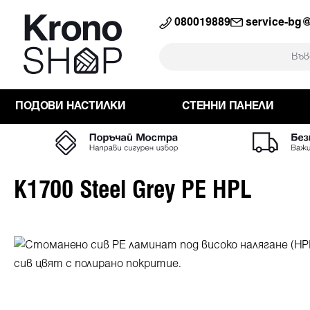
към търсенето
Преминете към основната навига
080019889
service-bg
ПОДОВИ НАСТИЛКИ
СТЕННИ ПАНЕЛИ
K1700 Steel Grey PE HPL
Пропуснете галерия с изображения