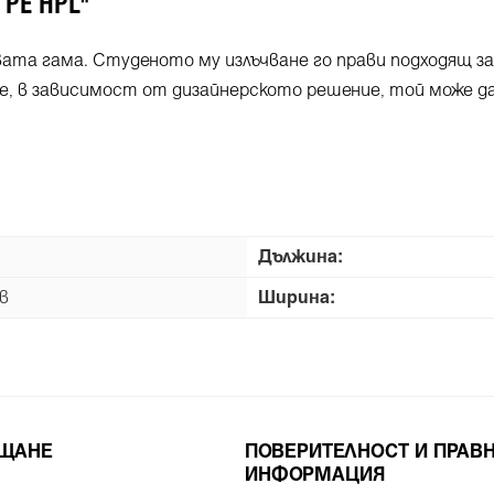
 PE HPL"
ивата гама. Студеното му излъчване го прави подходящ з
, в зависимост от дизайнерското решение, той може да с
Дължина:
в
Ширина:
ЪЩАНЕ
ПОВЕРИТЕЛНОСТ И ПРАВ
ИНФОРМАЦИЯ