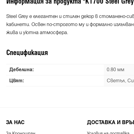
Информация за продукта "K1700 Steel Grey
Steel Grey е елегантен и стилен декор в стоманено-с
кабинети. Освен по-строгото му и формално излъчване
жива и уютна атмосфера.
Спецификация
Дебелина:
0.80 мм
Цвят:
Светъл, Си
ЗА НАС
ДОСТАВКА И ВР
За Кроношпан
Условия на доставка