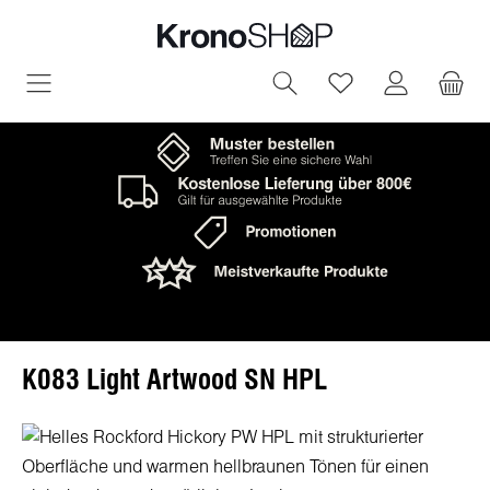
in content
You have 0 wish
K083 Light Artwood SN HPL
Skip image gallery