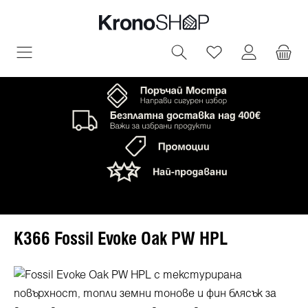
овното съдържание
Имате 0 артик
K366 Fossil Evoke Oak PW HPL
Пропуснете галерия с изображения