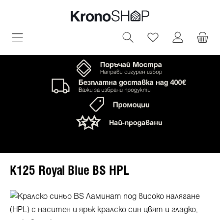
овното съдържание
Имате 0 артик
K125 Royal Blue BS HPL
Пропуснете галерия с изображения