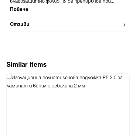
влагозащитно фолио. Тя се препоръчва при…
Повече
Отзиви
Пропуснете продуктовата галерия
Similar Items