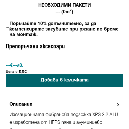
НЕОБХОДИМИ ПАКЕТИ
2
--- (0m
)
Поръчайте 10% допълнително, за да
компенсирате загубите при рязане по време
на монтаж.
Препоръчани аксесоари
---
€
---
лв.
Ценa с ДДС
Добави в количката
Описание
Изолационната фибранова подложка XPS 2.2 ALU
е изработена от HFPS пяна и алуминиево