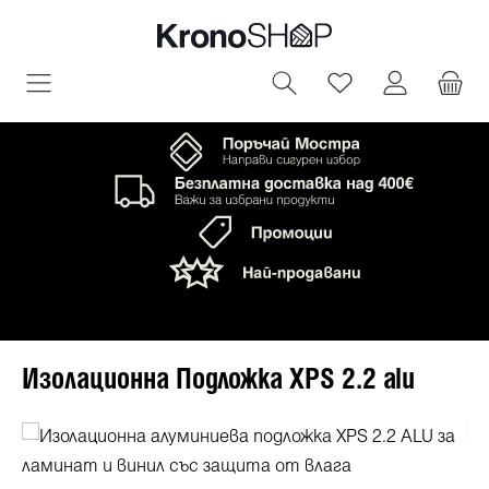
овното съдържание
Имате 0 артик
Изолационна Подложка XPS 2.2 alu
Пропуснете галерия с изображения