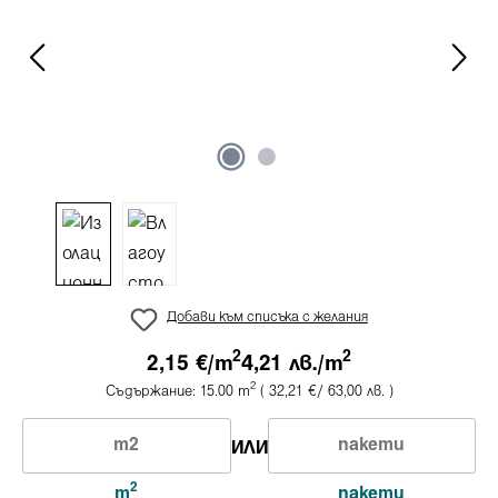
Добави към списъка с желания
2
2
2,15 €/
m
4,21 лв./
m
2
Съдържание:
15.00
m
( 32,21 €/ 63,00 лв. )
ИЛИ
2
m
пакети