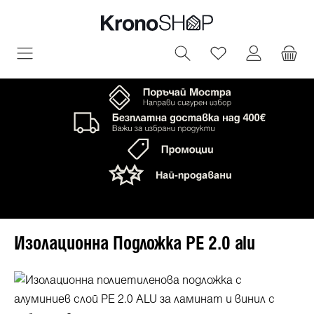
овното съдържание
Имате 0 артик
Изолационна Подложка PE 2.0 alu
Пропуснете галерия с изображения