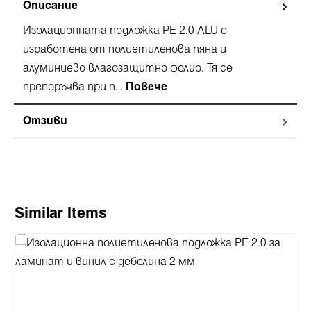
Описание
Изолационната подложка PE 2.0 ALU е
изработена от полиетиленова пяна и
алуминиево влагозащитно фолио. Тя се
препоръчва при п…
Повече
Отзиви
Пропуснете продуктовата галерия
Similar Items