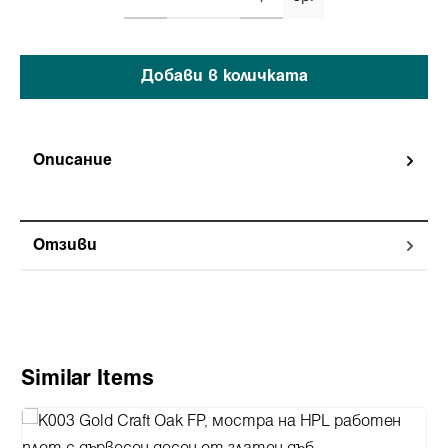
Добави в количката
Описание
Отзиви
Пропуснете продуктовата галерия
Similar Items