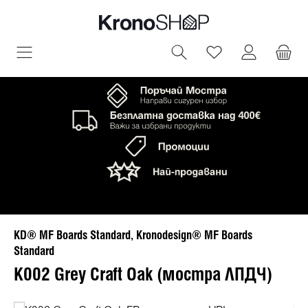
овното съдържание
Имате 0 артик
KD® MF Boards Standard, Kronodesign® MF Boards
Standard
K002 Grey Craft Oak (мостра ЛПДЧ)