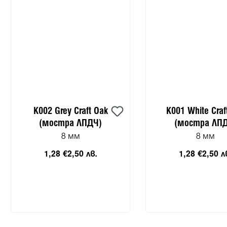
K002 Grey Craft Oak
K001 White Craf
(мостра ЛПДЧ)
(мостра ЛП
8 мм
8 мм
1,28 €
2,50 лв.
1,28 €
2,50 л
Добави в количката
Добави в коли