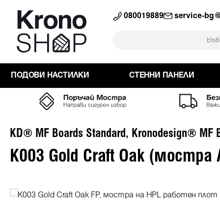
към търсенето
Преминете към основната навига
080019889
service-bg
ПОДОВИ НАСТИЛКИ
СТЕННИ ПАНЕЛИ
KD® MF Boards Standard, Kronodesign® MF B
K003 Gold Craft Oak (мостра
Пропуснете галерия с изображения