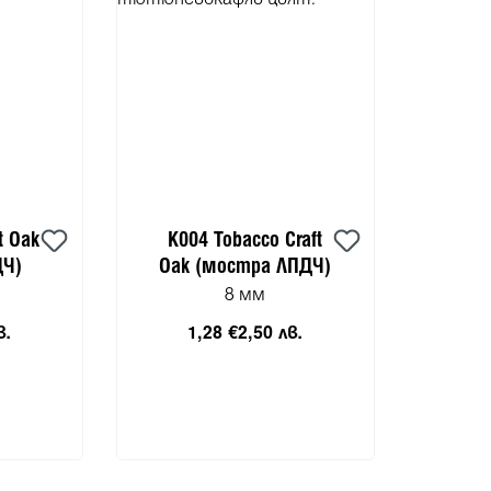
t Oak
K004 Tobacco Craft
ДЧ)
Oak (мостра ЛПДЧ)
8 мм
в.
1,28 €
2,50 лв.
чката
Добави в количката