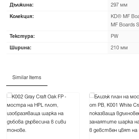
Дължина:
297 мм
Колекция:
KD® MF Boar
MF Boards S
Текстура:
PW
Ширина:
210 мм
Similar Items
Пропуснете продуктовата галерия