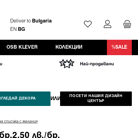
Deliver to
Bulgaria
Имате 0 артикули от
EN
BG
OSB KLEVER
КОЛЕКЦИИ
%SALE
ПОСЕТИ НАШИЯ ДИЗАЙН
ИЛИ
ЗГЛЕДАЙ ДЕКОРА
ЦЕНТЪР
м списъка с желания
/бр.
2,50 лв./бр.