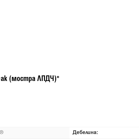
Oak (мостра ЛПДЧ)"
n®
Дебелина: