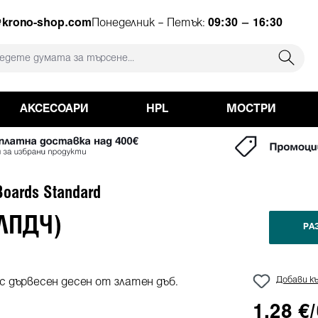
ция
@krono-shop.com
Понеделник – Петък:
09:30 – 16:30
АКСЕСОАРИ
HPL
МОСТРИ
oards Standard
 ЛПДЧ)
РА
Добави къ
1,28 €