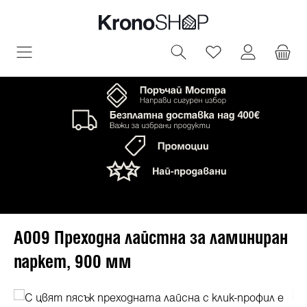
овното съдържание
Имате 0 артик
A009 Преходна лайстна за ламиниран
паркет, 900 мм
Пропуснете галерия с изображения