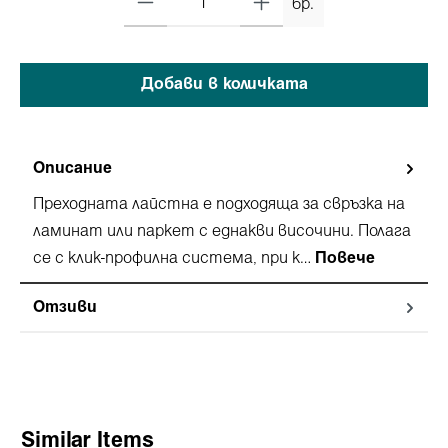
бр.
Добави в количката
Описание
Преходната лайстна e подходяща за свръзка на
ламинат или паркет с еднакви височини. Полага
се с клик-профилна система, при к…
Повече
Отзиви
Пропуснете продуктовата галерия
Similar Items