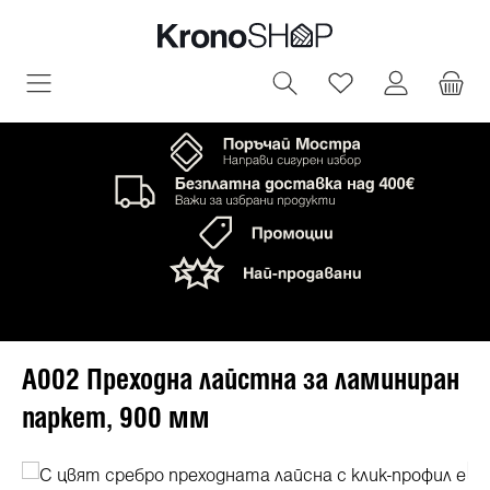
овното съдържание
Имате 0 артик
A002 Преходна лайстна за ламиниран
паркет, 900 мм
Пропуснете галерия с изображения