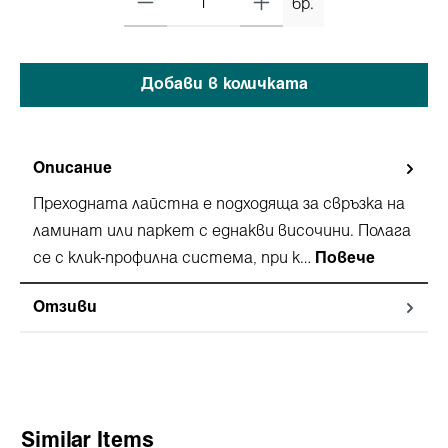
бр.
Добави в количката
Описание
Преходната лайстна e подходяща за свръзка на
ламинат или паркет с еднакви височини. Полага
се с клик-профилна система, при к…
Повече
Отзиви
Пропуснете продуктовата галерия
Similar Items