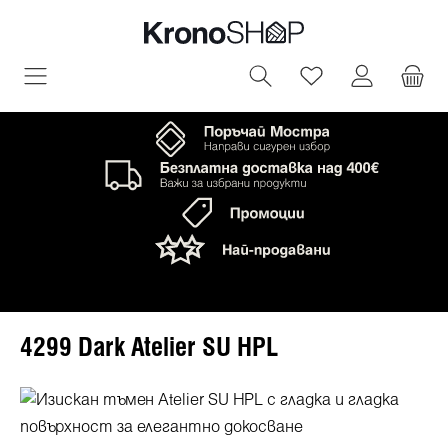
овното съдържание
Имате 0 артик
4299 Dark Atelier SU HPL
Пропуснете галерия с изображения