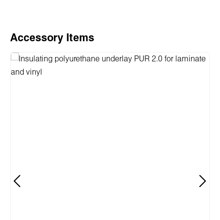
Produktgalerie überspringen
Accessory Items