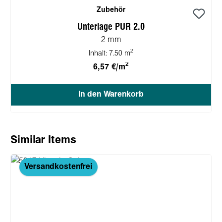
Zubehör
Unterlage PUR 2.0
2 mm
2
Inhalt:
7.50 m
2
6,57 €/m
In den Warenkorb
Produktgalerie überspringen
Similar Items
Versandkostenfrei