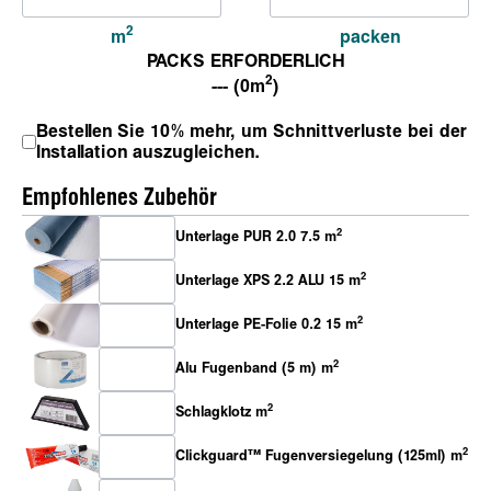
2
m
packen
PACKS ERFORDERLICH
2
--- (0m
)
Bestellen Sie 10% mehr, um Schnittverluste bei der
Installation auszugleichen.
Empfohlenes Zubehör
2
Unterlage PUR 2.0 7.5 m
2
Unterlage XPS 2.2 ALU 15 m
2
Unterlage PE-Folie 0.2 15 m
2
Alu Fugenband (5 m) m
2
Schlagklotz m
2
Clickguard™ Fugenversiegelung (125ml) m