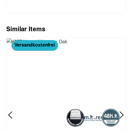
Produktgalerie überspringen
Similar Items
Versandkostenfrei