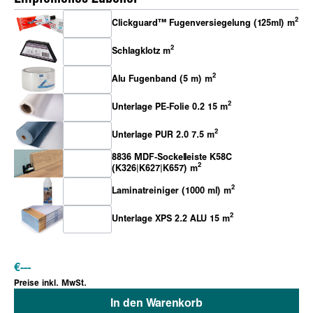
2
Clickguard™ Fugenversiegelung (125ml) m
2
Schlagklotz m
2
Alu Fugenband (5 m) m
2
Unterlage PE-Folie 0.2 15 m
2
Unterlage PUR 2.0 7.5 m
8836 MDF-Sockelleiste K58C
2
(K326|K627|K657) m
2
Laminatreiniger (1000 ml) m
2
Unterlage XPS 2.2 ALU 15 m
€
---
Preise inkl. MwSt.
In den Warenkorb