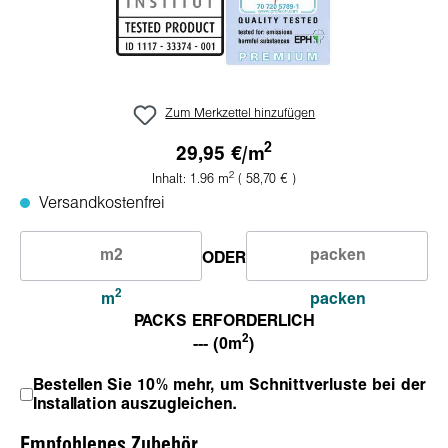
Zum Merkzettel hinzufügen
2
29,95 €/
m
2
Inhalt:
1.96
m
( 58,70 € )
Versandkostenfrei
ODER
2
m
packen
PACKS ERFORDERLICH
2
--- (0m
)
Bestellen Sie 10% mehr, um Schnittverluste bei der
Installation auszugleichen.
Empfohlenes Zubehör