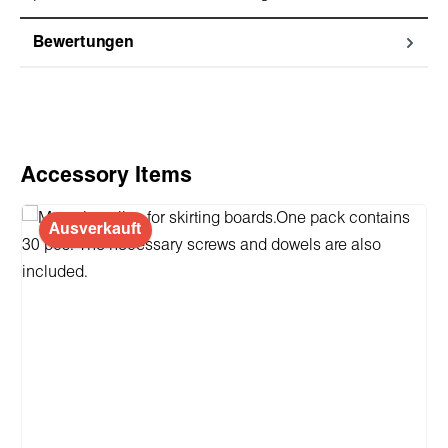
Bewertungen
Produktgalerie überspringen
Accessory Items
Ausverkauft