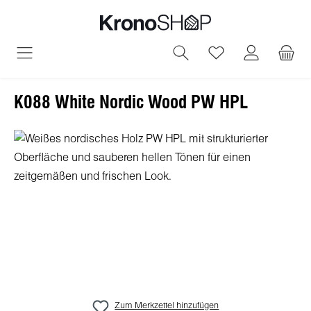
alt springen
Du hast 0 Produ
K088 White Nordic Wood PW HPL
Bildergalerie überspringen
Zum Merkzettel hinzufügen