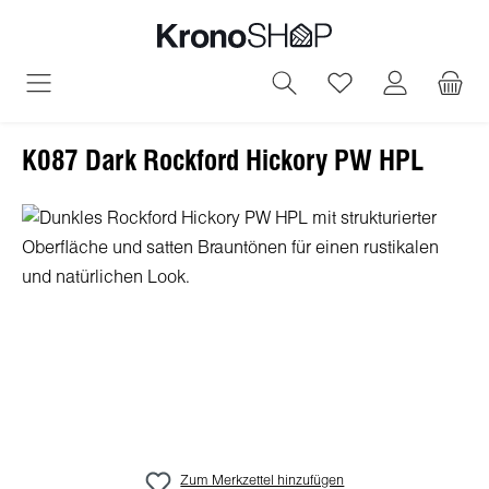
alt springen
Du hast 0 Produ
K087 Dark Rockford Hickory PW HPL
Bildergalerie überspringen
Zum Merkzettel hinzufügen