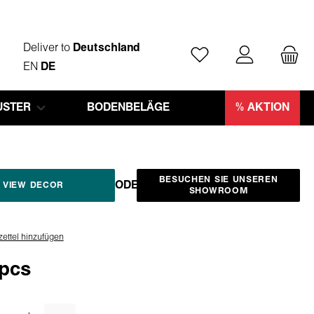
Deliver to
Deutschland
Du hast 0 Produkte auf
EN
DE
STER
BODENBELÄGE
% AKTION
BESUCHEN SIE UNSEREN
ODER
VIEW DECOR
SHOWROOM
ettel hinzufügen
/pcs