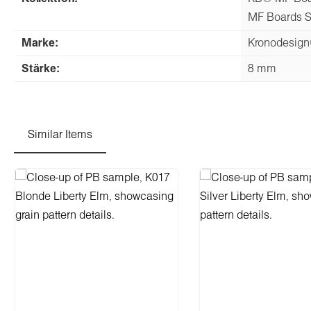
MF Boards S
Marke:
Kronodesig
Stärke:
8 mm
Similar Items
Produktgalerie überspringen