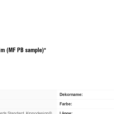
Elm (MF PB sample)"
Dekorname:
Fаrbe:
ds Standard, Kronodesign®
Länge: