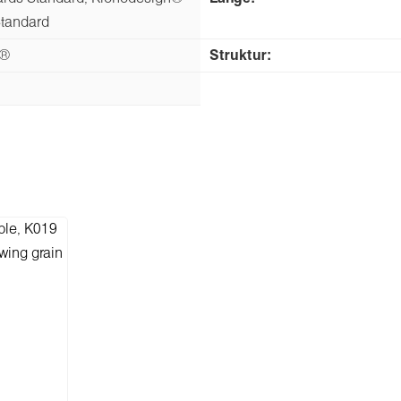
tandard
n®
Struktur: