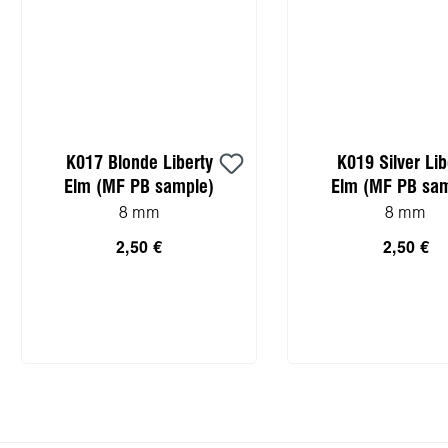
K017 Blonde Liberty
K019 Silver Lib
Elm (MF PB sample)
Elm (MF PB sam
8 mm
8 mm
2,50 €
2,50 €
In den Warenkorb
In den Warenk