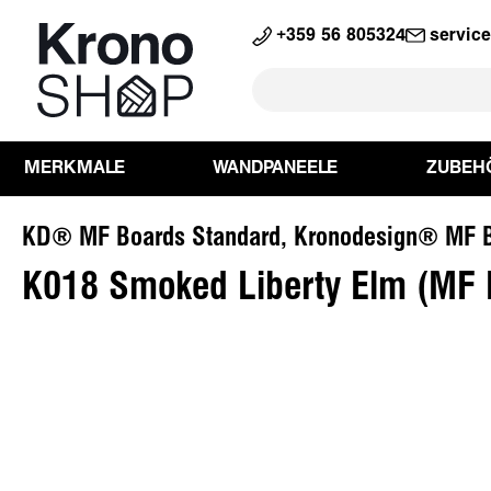
springen
Zur Hauptnavigation springen
+359 56 805324
servic
MERKMALE
WANDPANEELE
ZUBEH
KD® MF Boards Standard, Kronodesign® MF B
K018 Smoked Liberty Elm (MF 
Bildergalerie überspringen