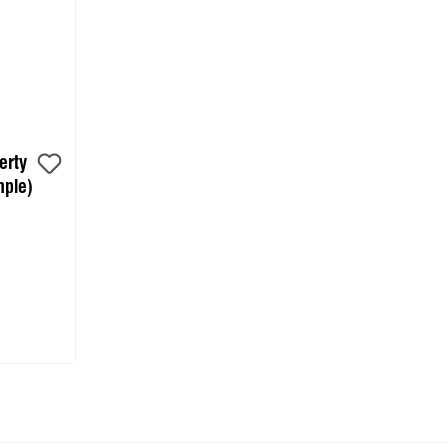
erty
ple)
orb