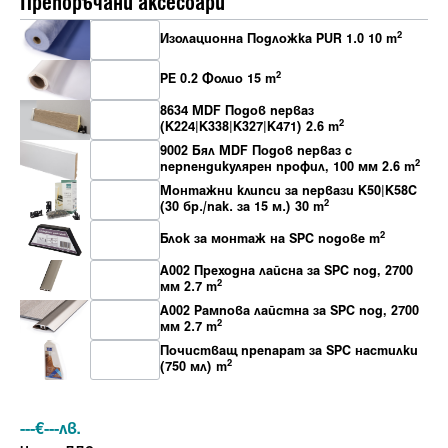
Препоръчани аксесоари
2
Изолационна Подложка PUR 1.0 10 m
2
PE 0.2 Фолио 15 m
8634 MDF Подов перваз
2
(K224|K338|K327|K471) 2.6 m
9002 Бял MDF Пoдов перваз с
2
перпендикулярен профил, 100 мм 2.6 m
Монтажни клипси за первази K50|K58C
2
(30 бр./пак. за 15 м.) 30 m
2
Блок за монтаж на SPC подове m
A002 Преходна лайсна за SPC под, 2700
2
мм 2.7 m
A002 Рампова лайстна за SPC под, 2700
2
мм 2.7 m
Почистващ препарат за SPC настилки
2
(750 мл) m
---
€
---
лв.