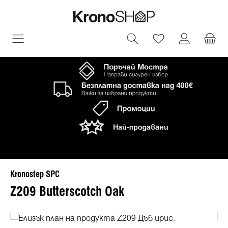
овното съдържание
Имате 0 артик
Kronostep SPC
Z209 Butterscotch Oak
Пропуснете галерия с изображения