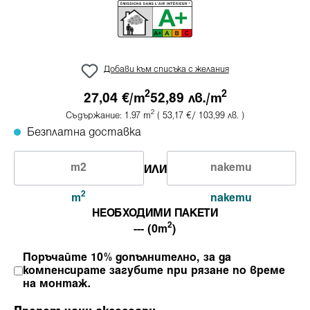
Добави към списъка с желания
2
2
27,04 €/
m
52,89 лв./
m
2
Съдържание:
1.97
m
( 53,17 €/ 103,99 лв. )
Безплатна доставка
ИЛИ
2
m
пакети
НЕОБХОДИМИ ПАКЕТИ
2
--- (0m
)
Поръчайте 10% допълнително, за да
компенсирате загубите при рязане по време
на монтаж.