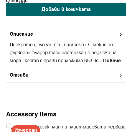
Ценa с ДДС
Добави в количката
Описание
Дискретен, елегантен, пастелен. С мекия си
дървесен фладер тази настилка не подлежи на
мода , което я прави приложима във вс…
Повече
Отзиви
Пропуснете продуктовата галерия
Accessory Items
Изчерпан