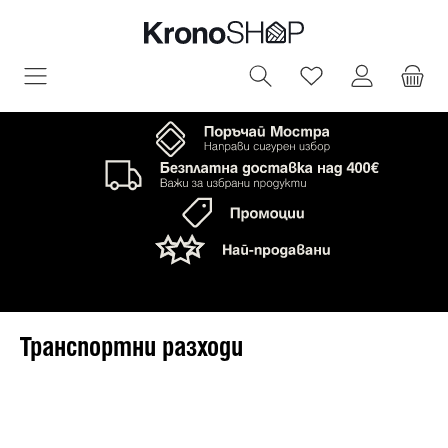
овното съдържание
Имате 0 артик
Транспортни разходи
Пропуснете галерия с изображения