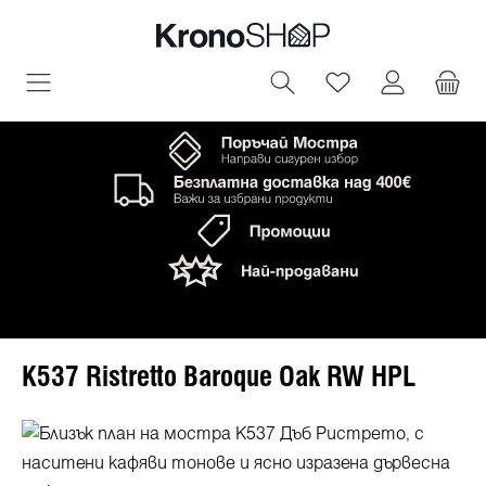
овното съдържание
Имате 0 артик
K537 Ristretto Baroque Oak RW HPL
Пропуснете галерия с изображения