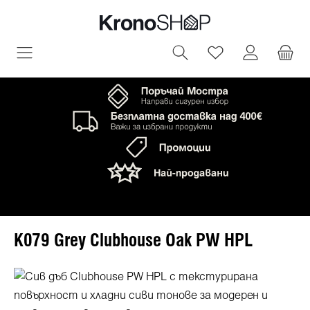
овното съдържание
Имате 0 артик
K079 Grey Clubhouse Oak PW HPL
Пропуснете галерия с изображения