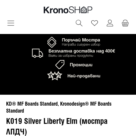
овното съдържание
Имате 0 артик
KD® MF Boards Standard, Kronodesign® MF Boards
Standard
K019 Silver Liberty Elm (мостра
ЛПДЧ)