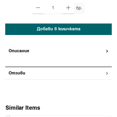
бр.
Добави в количката
Описание
Отзиви
Пропуснете продуктовата галерия
Similar Items