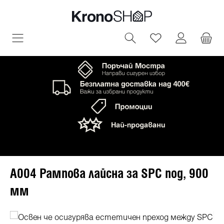
овното съдържание
Имате 0 артик
A004 Рампова лайсна за SPC под, 900
мм
Пропуснете галерия с изображения