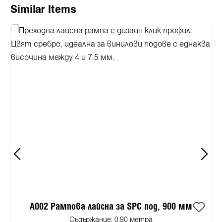
Пропуснете продуктовата галерия
Similar Items
A002 Рампова лайсна за SPC под, 900 мм
Съдържание:
0.90 метра