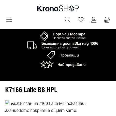
овното съдържание
Имате 0 артик
K7166 Latté BS HPL
Пропуснете галерия с изображения