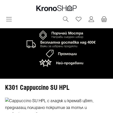
овното съдържание
Имате 0 артик
K301 Cappuccino SU HPL
Пропуснете галерия с изображения